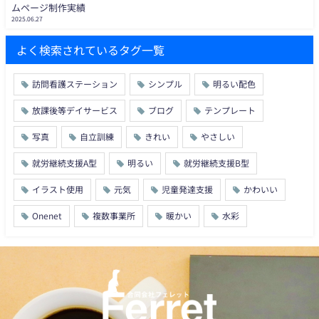
ムページ制作実績
2025.06.27
よく検索されているタグ一覧
訪問看護ステーション
シンプル
明るい配色
放課後等デイサービス
ブログ
テンプレート
写真
自立訓練
きれい
やさしい
就労継続支援A型
明るい
就労継続支援B型
イラスト使用
元気
児童発達支援
かわいい
Onenet
複数事業所
暖かい
水彩