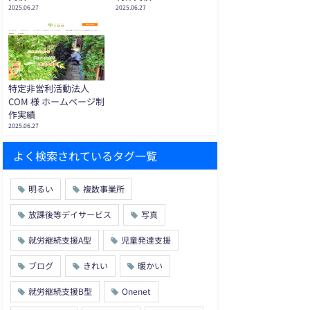
2025.06.27
2025.06.27
特定非営利活動法人
COM 様 ホームページ制
作実績
2025.06.27
よく検索されているタグ一覧
明るい
複数事業所
放課後等デイサービス
写真
就労継続支援A型
児童発達支援
ブログ
きれい
暖かい
就労継続支援B型
Onenet