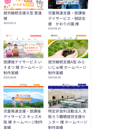
就労継続支援Ｂ型 愛逢
児童発達支援・放課後
様
デイサービス・相談支
2025.09.11
援 かおりの園 様
2025.09.10
放課後デイサービス い
就労継続支援A型 みら
そまつ 様 ホームページ
いじゅ様 ホームページ
制作実績
制作実績
2025.09.09
2025.06.30
児童発達支援・放課後
特定非営利活動法人 大
デイサービス キッズ大
阪ろう難聴就労支援セ
阪 様 ホームページ制作
ンター 様 ホームページ
実績
制作実績