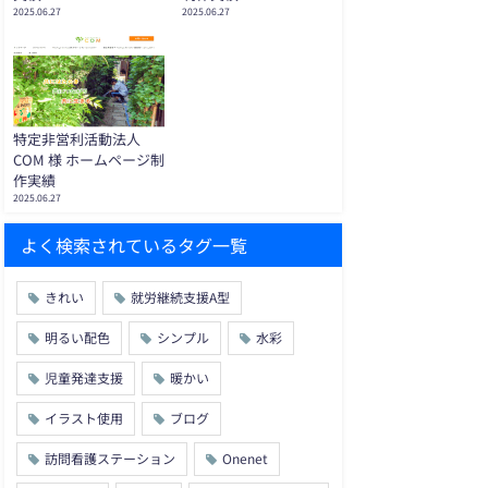
2025.06.27
2025.06.27
特定非営利活動法人
COM 様 ホームページ制
作実績
2025.06.27
よく検索されているタグ一覧
きれい
就労継続支援A型
明るい配色
シンプル
水彩
児童発達支援
暖かい
イラスト使用
ブログ
訪問看護ステーション
Onenet