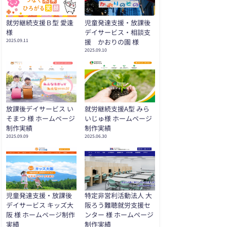
就労継続支援Ｂ型 愛逢
児童発達支援・放課後
様
デイサービス・相談支
2025.09.11
援 かおりの園 様
2025.09.10
放課後デイサービス い
就労継続支援A型 みら
そまつ 様 ホームページ
いじゅ様 ホームページ
制作実績
制作実績
2025.09.09
2025.06.30
児童発達支援・放課後
特定非営利活動法人 大
デイサービス キッズ大
阪ろう難聴就労支援セ
阪 様 ホームページ制作
ンター 様 ホームページ
実績
制作実績