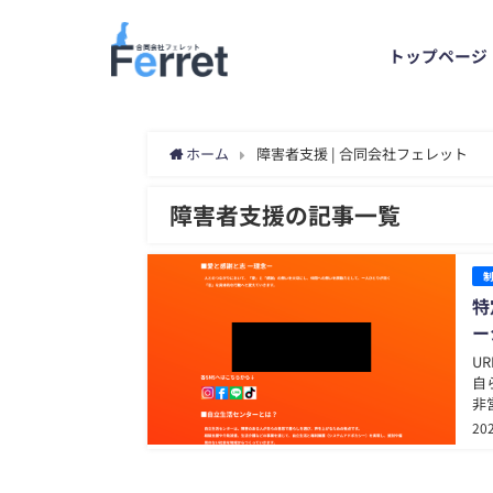
トップページ
ホーム
障害者支援 | 合同会社フェレット
障害者支援の記事一覧
特
ー
UR
自
非
し
20
ど