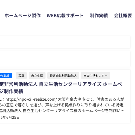
ホームページ製作
WEB広報サポート
制作実績
会社概要
写真
自立生活
特定非営利活動法人
自立生活センター
制作実績
定非営利活動法人 自立生活センターリアライズ ホームペ
ジ制作実績
L：https://npo-cil-realize.com/ 大阪府泉大津市にて、障害のある人が
らの意思で暮らしを選び、声を上げる拠点作りに取り組まれている特定
営利活動法人 自立生活センターリアライズ様のホームページを制作いた
ました。 このサイトでは、情報提供・相談支援・交流拠点・備品貸出な
25年6月25日
、多様な支援活動...