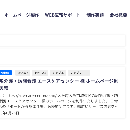
ホームページ製作
WEB広報サポート
制作実績
会社概要
Onenet
やさしい
シンプル
テンプレート
制作実績
宅介護・訪問看護 エースケアセンター 様 ホームページ制
実績
L：https://ace-care-center.com/ 大阪府大阪市城東区の居宅介護・訪
看護 エースケアセンター 様のホームページを制作いたしました。 日常
活のサポートから身体介護、医療的ケアまで、幅広いサービス内容を分
りやすく整理し掲載しています。 また、アクセス案内やよくある質問
25年6月26日
FAQ）ページも充...