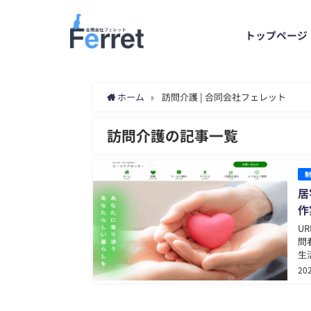
トップページ
ホーム
訪問介護 | 合同会社フェレット
訪問介護の記事一覧
居
作
UR
問
生
か
20
（