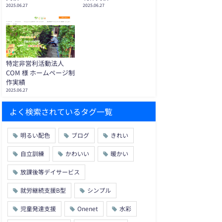
2025.06.27
2025.06.27
特定非営利活動法人
COM 様 ホームページ制
作実績
2025.06.27
よく検索されているタグ一覧
明るい配色
ブログ
きれい
自立訓練
かわいい
暖かい
放課後等デイサービス
就労継続支援B型
シンプル
児童発達支援
Onenet
水彩