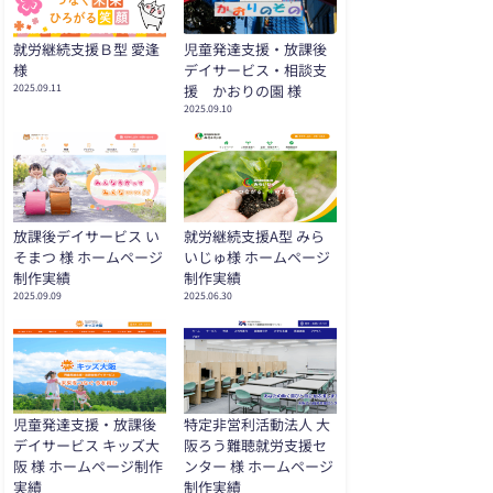
就労継続支援Ｂ型 愛逢
児童発達支援・放課後
様
デイサービス・相談支
2025.09.11
援 かおりの園 様
2025.09.10
放課後デイサービス い
就労継続支援A型 みら
そまつ 様 ホームページ
いじゅ様 ホームページ
制作実績
制作実績
2025.09.09
2025.06.30
児童発達支援・放課後
特定非営利活動法人 大
デイサービス キッズ大
阪ろう難聴就労支援セ
阪 様 ホームページ制作
ンター 様 ホームページ
実績
制作実績