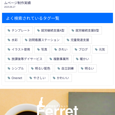
ムページ制作実績
2025.06.27
よく検索されているタグ一覧
テンプレート
就労継続支援A型
就労継続支援B型
水彩
訪問看護ステーション
児童発達支援
イラスト使用
写真
きれい
ブログ
元気
放課後等デイサービス
複数事業所
暖かい
シンプル
明るい配色
自立訓練
明るい
Onenet
やさしい
かわいい