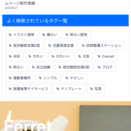
ムページ制作実績
2025.06.27
よく検索されているタグ一覧
イラスト使用
暖かい
明るい配色
就労継続支援B型
児童発達支援
訪問看護ステーション
水彩
きれい
かわいい
元気
Onenet
明るい
自立訓練
就労継続支援A型
ブログ
複数事業所
シンプル
やさしい
放課後等デイサービス
テンプレート
写真