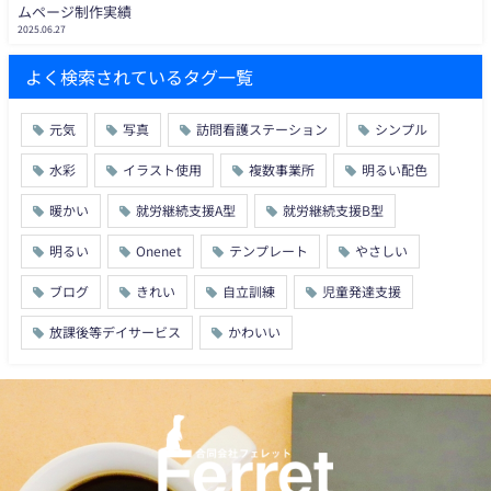
ムページ制作実績
2025.06.27
よく検索されているタグ一覧
元気
写真
訪問看護ステーション
シンプル
水彩
イラスト使用
複数事業所
明るい配色
暖かい
就労継続支援A型
就労継続支援B型
明るい
Onenet
テンプレート
やさしい
ブログ
きれい
自立訓練
児童発達支援
放課後等デイサービス
かわいい